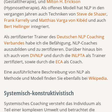
(Gestalttherapie), und
Milton H. Erickson
(Hypnosetherapie). Als offenes Modell hat NLP in den
vergangen Jahren auch Techniken von
Steve de Shazer
,
Frank Farrelly
und
Matthias Varga von Kibéd
und auch
Bert Hellinger
integriert.
Als zertifizierter Trainer des
Deutschen NLP Coaching
Verbandes
habe ich die Befähigung, NLP-Coaches
auszubilden und zu zertifizieren. Darüber hinaus bin
ich auch vom
DVNLP
und durch die
INLPTA
als Trainer
zertifiziert, sowie durch die
ECA
als Coach.
Eine ausführlichere Beschreibung von NLP als
Methode und Modell finden Sie ebenfalls bei
Wikipedia
.
Systemisch-konstruktivistisch
Systemisches Coaching versteht das Individuum als
Teil einer komplexen Umwelt und betrachtet die