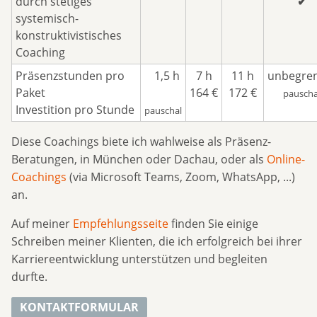
durch stetiges
✔
systemisch-
konstruktivistisches
Coaching
Präsenzstunden pro
1,5 h
7 h
11 h
unbegre
Paket
164 €
172 €
pauscha
Investition pro Stunde
pauschal
Diese Coachings biete ich wahlweise als Präsenz-
Beratungen, in München oder Dachau, oder als
Online-
Coachings
(via Microsoft Teams, Zoom, WhatsApp, ...)
an.
Auf meiner
Empfehlungsseite
finden Sie einige
Schreiben meiner Klienten, die ich erfolgreich bei ihrer
Karriereentwicklung unterstützen und begleiten
durfte.
KONTAKTFORMULAR